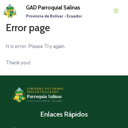
GAD Parroquial Salinas
Provincia de Bolívar - Ecuador
Error page
Inicio
Parroquia
It is error. Please Try again.
Gobierno
Parroquial
Thank you!
Transparencia
Rendición
GOBIERNO AUTÓNOMO
De
DESCENTRALIZADO
Parroquia Salinas
Cuentas
Provincia de Bolívar · Ecuador
Noticias
Enlaces Rápidos
Eventos