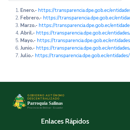
Galería
Enero.-
https://transparencia.dpe.gob.ec/entidad
Febrero.-
https://transparencia.dpe.gob.ec/entid
Contacto
Marzo.-
https://transparencia.dpe.gob.ec/entidad
Abril.-
https://transparencia.dpe.gob.ec/entidade
Mayo.-
https://transparencia.dpe.gob.ec/entidade
Junio.-
https://transparencia.dpe.gob.ec/entidade
Julio.-
https://transparencia.dpe.gob.ec/entidades
GOBIERNO AUTÓNOMO
DESCENTRALIZADO
Parroquia Salinas
Provincia de Bolívar · Ecuador
Enlaces Rápidos