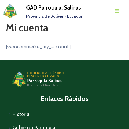
GAD Parroquial Salinas
Provincia de Bolívar - Ecuador
Mi cuenta
Inicio
Parroquia
[woocommerce_my_account]
Gobierno
Parroquial
Transparencia
GOBIERNO AUTÓNOMO
DESCENTRALIZADO
Parroquia Salinas
Rendición
Provincia de Bolívar · Ecuador
De
Enlaces Rápidos
Cuentas
Noticias
Historia
Eventos
Gobierno Parroquial