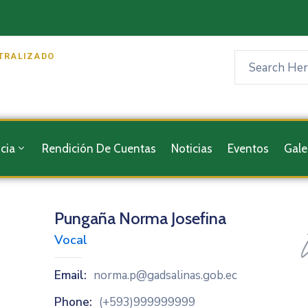
TRALIZADO
cia
Rendición De Cuentas
Noticias
Eventos
Gale
Pungaña Norma Josefina
Vocal
Email:
norma.p@gadsalinas.gob.ec
Phone:
(+593)999999999