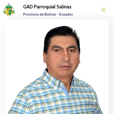
GAD Parroquial Salinas
Provincia de Bolívar - Ecuador
Inicio
Parroquia
Gobierno
Parroquial
Transparencia
Rendición
De
Cuentas
Noticias
Eventos