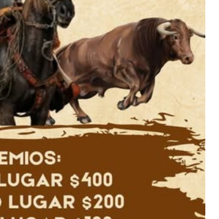
¡Gran Pase Del Chagra Y
Concurso De Lazo Salinas
2026!
Centro de Exposiciones Ángel
Pungaña – Salinas
Más detalles