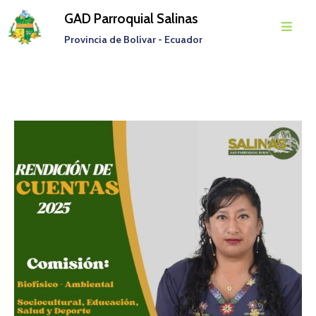
GAD Parroquial Salinas
Provincia de Bolívar - Ecuador
Inicio
Parroquia
Gobierno
Parroquial
Transparencia
Rendición
De
Cuentas
Noticias
Eventos