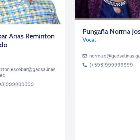
Pungaña Norma Jos
ar Arias Reminton
Vocal
ido
norma.p@gadsalinas.g
(+593)999999999
nton.escobar@gadsalinas.
ec
93)999999999