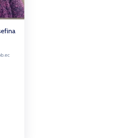
efina
ob.ec