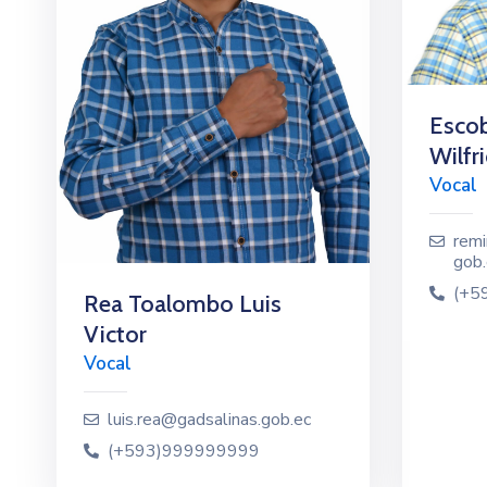
Escob
Wilfr
Vocal
remi
gob.
(+5
Rea Toalombo Luis
Victor
Vocal
luis.rea@gadsalinas.gob.ec
(+593)999999999